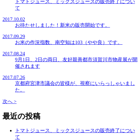
トマトジュース、ミックスジュースの販売終了につい
て
2017.10.02
お待たせしました！新米の販売開始です。
2017.09.29
お米の作況指数、南空知は103（やや良）です。
2017.08.24
9月1日、2日の両日、友好親善都市須賀川市物産展が開
催されます
2017.07.26
京都府宮津市議会の皆様が、視察にいらっしゃいまし
た。
次へ >
最近の投稿
トマトジュース、ミックスジュースの販売終了につい
て